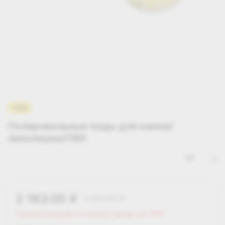
-30%
Полировальные пады для камня/
линолеума/ПВХ
2 163.00
3 090.00
i
i
Зарегистрируйся и получи скидку до 25%