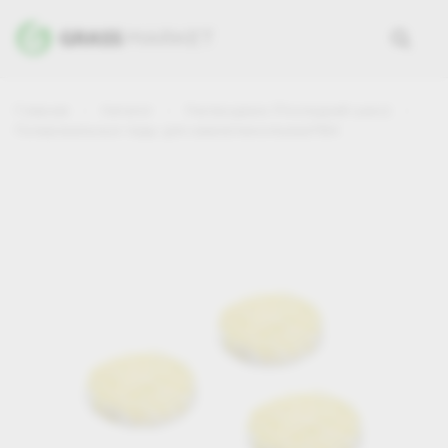
Главная
Каталог
Распродажа (Последний шанс)
Полировальные пады для камня/линолеума/ПВХ