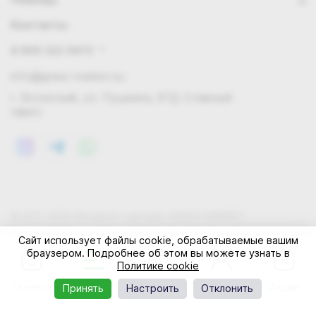
Контакты
8 800 222 0972
info@grass-market.su
г. Волжский, ул. Пушкина, 87Д (главный
офис)
© 2011-2026 Интернет-магазин GRASS-MARKET
Конфиденциальность
Правила cookie
Оферта
Сайт использует файлы cookie, обрабатываемые вашим
браузером. Подробнее об этом вы можете узнать в
Политике cookie
Главная
Каталог
Корзина
Профиль
Акции
Принять
Настроить
Отклонить