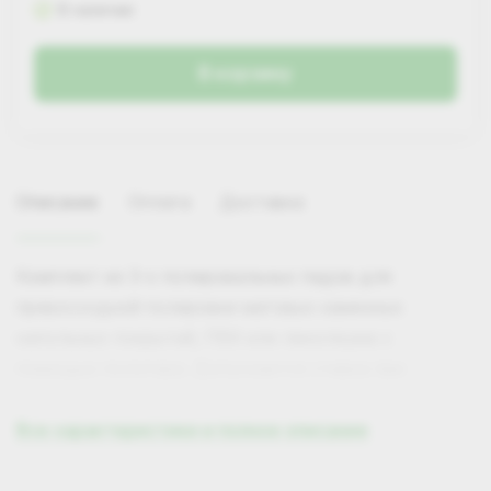
В наличии
В корзину
Описание
Оплата
Доставка
Комплект из 3-х полировальных падов для
превосходной полировки матовых каменных
напольных покрытий, ПВХ или линолеума с
помощью полотера. Допускается стирка при
температуре 60°C
Все характеристики и полное описание
Подходит к следующим товарам:
Самовывоз