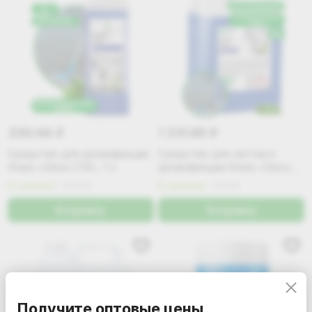
330.94
1 231.69
i
i
Средство для дезинфекции
Cредство для чистки и
Grass «Deso C10», 1 л
дезинфекции Grass «Deso
C10», 5 л
В наличии
125190
В наличии
125191
В корзину
В корзину
Получите оптовые цены