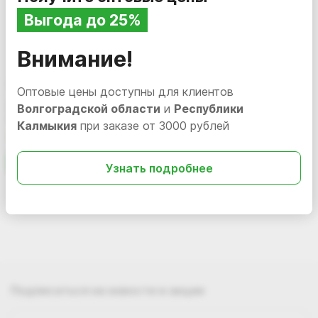
Выгода до 25%
Внимание!
4 864.61
669.33
i
i
Оптовые цены доступны для клиентов
Дезинфицирующее
Средство
Волгоградской области
и
Республики
средство Resto Pro RS-7, 5 л
дезинфицирующее с
Калмыкия
при заказе от 3000 рублей
моющим эффектом "DESO
В наличии
125894
Нет в наличии
125667
CL" таблетки (банка 1кг)
В корзину
Узнать подробнее
Подписаться
на новости и акции