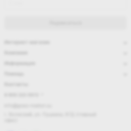
Интернет-магазин
Компания
Информация
Помощь
Контакты
8 800 222 0972
info@grass-market.su
г. Волжский, ул. Пушкина, 87Д (главный
офис)