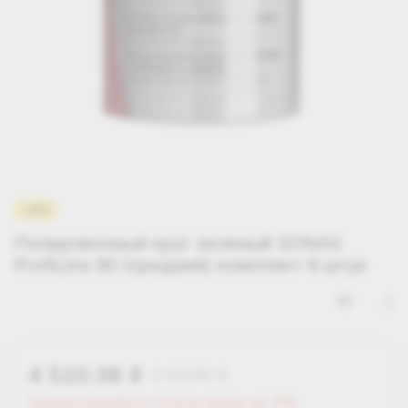
-30%
Полировочный круг зеленый SONAX
ProfiLine 80 (средний) комплект 6 штук
4 520.38
6 457.68
i
i
Зарегистрируйся и получи скидку до 25%