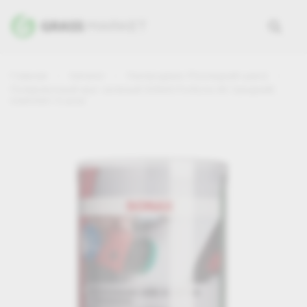
Главная
Каталог
Распродажа (Последний шанс)
Полировочный круг зеленый SONAX ProfiLine 80 (средний)
комплект 6 штук