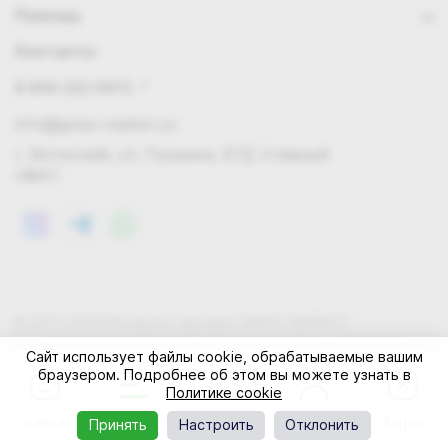
Помощь
Контакты
8 800 222 0972
info@grass-market.su
г. Волжский, ул. Пушкина, 87Д (главный
офис)
© 2011-2026 Интернет-магазин GRASS-MARKET
Конфиденциальность
Правила cookie
Оферта
Сайт использует файлы cookie, обрабатываемые вашим
браузером. Подробнее об этом вы можете узнать в
Политике cookie
Главная
Каталог
Корзина
Профиль
Акции
Принять
Настроить
Отклонить