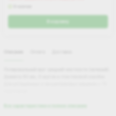
В наличии
В корзину
Описание
Оплата
Доставка
Полировальный круг средней жесткости (зеленый).
Диаметр 80 мм., 6 кругов в пластиковой коробке.
Для ротационных и эксцентриковых машинок с 75
подложкой.
Удобная застежка упрощает смену круга.
Все характеристики и полное описание