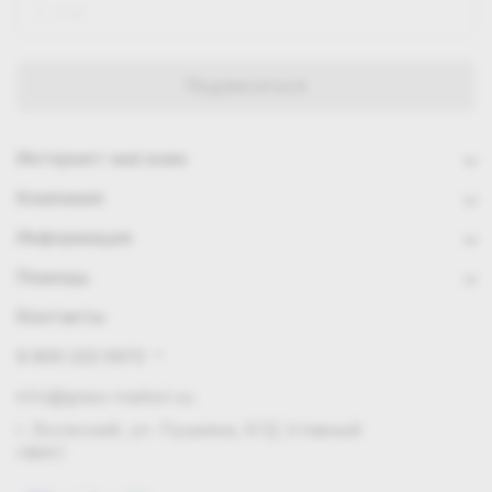
Интернет-магазин
Компания
Информация
Помощь
Контакты
8 800 222 0972
info@grass-market.su
г. Волжский, ул. Пушкина, 87Д (главный
офис)