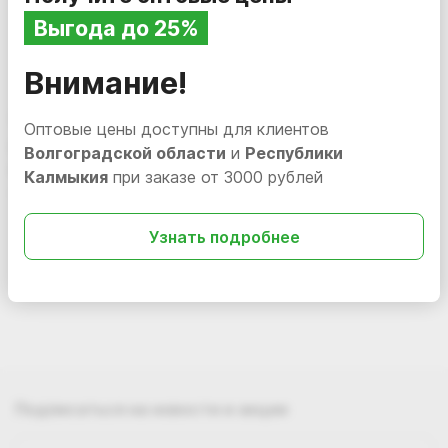
Выгода до 25%
Внимание!
3 179.04
i
Оптовые цены доступны для клиентов
Resto Pro RS-3 Средство
Волгоградской области
и
Республики
для посудомоечной машины,
Калмыкия
при заказе от 3000 рублей
5 л
Нет в наличии
125897
Узнать подробнее
Подписаться
на новости и акции