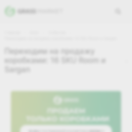
Главная
Блог
Событие
Переходим на продажу коробками: 16 SKU Room и Sargan
Переходим на продажу
коробками: 16 SKU Room и
Sargan