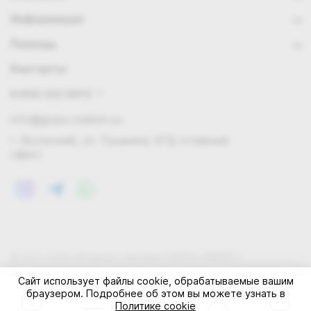
Информация
Помощь
Контакты
8 800 222 0972
info@grass-market.su
г. Волжский, ул. Пушкина, 87Д (главный
офис)
© 2011-2026 Интернет-магазин GRASS-MARKET
Конфиденциальность
Правила cookie
Оферта
Сайт использует файлы cookie, обрабатываемые вашим
браузером. Подробнее об этом вы можете узнать в
Политике cookie