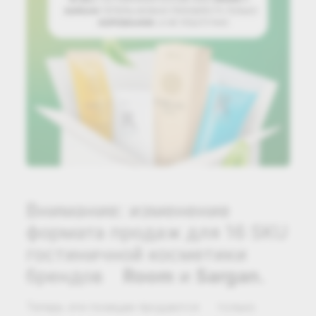
Внимание: изменение
формата продаж для 16 SKU
гостиничной косметики
брендов
Room
и
Sargan
.
Теперь эти позиции продаются только