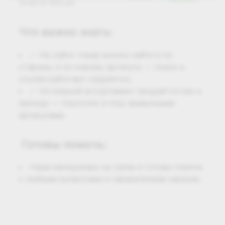
10 мл по 500 шт)
Что важно знать:
✅ На сайте товар можно найти и по
старому, и по новому артикулу — поиск и
ссылки работают корректно.
✅ Остальной ассортимент продаётся как и
прежде — поштучно и под привычными
артикулами.
Готовы помочь:
Наши менеджеры на связи и готовы помочь
с любыми вопросами и оформлением заказов.