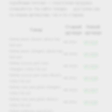
коробками (оптом) — поштучная продажа
отменяется. На сайте товары доступны как
по новым артикулам, так и по старым.
Старый
Новый
Товар
артикул
артикул
Набор мыло «Room» (флоу‑пак
HR-5001
HR-5024
500 шт)
Набор мыло «Sargan» (флоу‑пак
HR-0018
HR-0055
500 шт)
Набор лосьон для тела
HR-0024
HR-0059
«Sargan» (туба 125 шт)
Набор лосьон для тела «Room»
HR-5012
HR-5028
(туба 125 шт)
Набор гель для душа «Sargan»
HR-0022
HR-0057
(туба 125 шт)
Набор гель для душа «Room»
HR-5010
HR-5026
(туба 125 шт)
Набор шампунь для волос