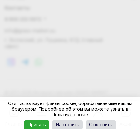
Контакты
8 800 222 0972
info@grass-market.su
г. Волжский, ул. Пушкина, 87Д (главный
офис)
© 2011-2026 Интернет-магазин GRASS-MARKET
Конфиденциальность
Правила cookie
Оферта
Сайт использует файлы cookie, обрабатываемые вашим
браузером. Подробнее об этом вы можете узнать в
Политике cookie
Главная
Каталог
Корзина
Профиль
Акции
Принять
Настроить
Отклонить