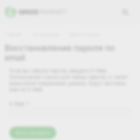
Главная
Авторизация
Забыли пароль
Восстановление пароля по
email
Если вы забыли пароль, введите E-Mail.
Контрольная строка для смены пароля, а также
ваши регистрационные данные, будут высланы
вам по E-Mail.
E-Mail:
*
Восстановить