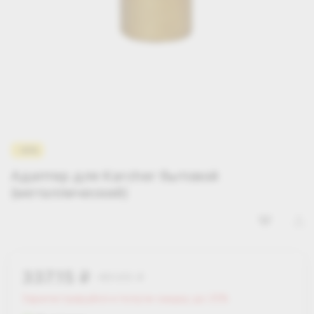
-30%
Адаптер для Karcher бытовой
(металлический)
337.15
481.65
i
i
Зарегистрируйся и получи скидку до 25%