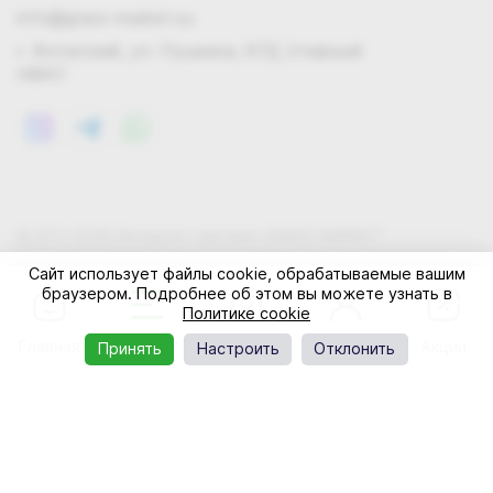
info@grass-market.su
г. Волжский, ул. Пушкина, 87Д (главный
офис)
© 2011-2026 Интернет-магазин GRASS-MARKET
Конфиденциальность
Правила cookie
Оферта
Сайт использует файлы cookie, обрабатываемые вашим
браузером. Подробнее об этом вы можете узнать в
Политике cookie
Главная
Каталог
Корзина
Профиль
Акции
Принять
Настроить
Отклонить