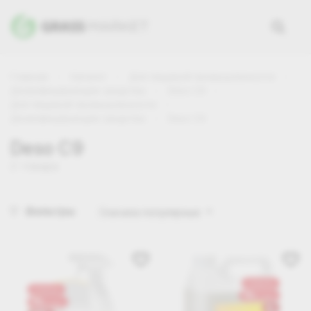
Главная
Каталог
Для пищевой промышленности
Дезинфицирующие средства
Deso C9
Для пищевой промышленности
Дезинфицирующие средства
Deso C9
Deso C9
2 товара
Фильтры
Сначала популярные