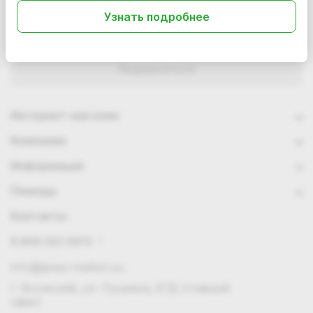
Узнать подробнее
Интернет-магазин
Компания
Информация
Помощь
Контакты
8 800 222 0972
info@grass-market.su
г. Волжский, ул. Пушкина, 87Д (главный
офис)