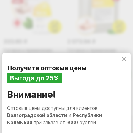
333.60
2 073.94
i
i
Готовое к применению
Готовое к применению
дезинфицирующее
дезинфицирующее
средство на основе
средство на основе
В наличии
550023
В наличии
550055
Получите оптовые цены
изопропилового спирта
изопропилового спирта
Grass DESO C9 , 0,6 л
DESO C9, 5 л
В корзину
В корзину
Выгода до 25%
Внимание!
Оптовые цены доступны для клиентов
Волгоградской области
и
Республики
Калмыкия
при заказе от 3000 рублей
Подписаться
на новости и акции