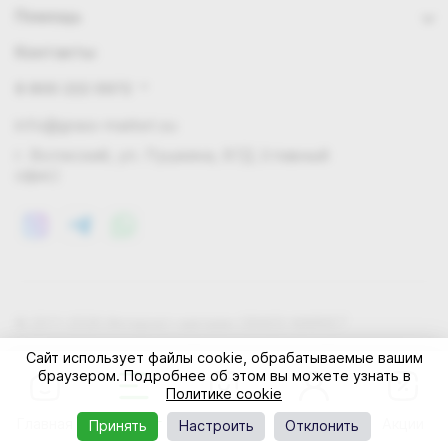
Помощь
Контакты
8 800 222 0972
info@grass-market.su
г. Волжский, ул. Пушкина, 87Д (главный
офис)
© 2011-2026 Интернет-магазин GRASS-MARKET
Конфиденциальность
Правила cookie
Оферта
Сайт использует файлы cookie, обрабатываемые вашим
браузером. Подробнее об этом вы можете узнать в
Политике cookie
Главная
Каталог
Корзина
Профиль
Акции
Принять
Настроить
Отклонить