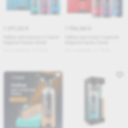
1 371.33
1 754.44
i
i
Набор для салона и стёкол
Набор для колес и дисков
Adapted Series Detail
Adapted Series Detail
Нет в наличии
DT-0523
Нет в наличии
DT-0566