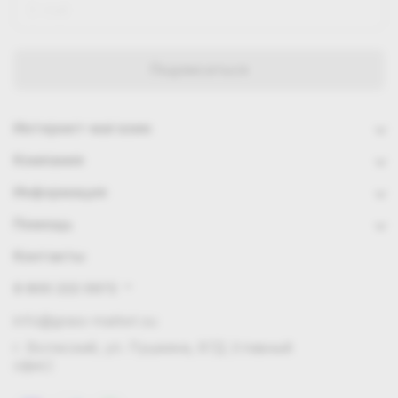
Интернет-магазин
Компания
Информация
Помощь
Контакты
8 800 222 0972
info@grass-market.su
г. Волжский, ул. Пушкина, 87Д (главный
офис)