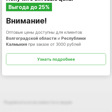
Выгода до 25%
Внимание!
1 556.54
i
Оптовые цены доступны для клиентов
Твердый воск Detail «Hard
Волгоградской области
и
Республики
Wax», 200 г
Калмыкия
при заказе от 3000 рублей
В наличии
DT-0155
В корзину
Узнать подробнее
Подписаться
на новости и акции