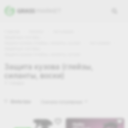
Главная
Каталог
Автохимия
Защитные составы
Защита кузова (глейзы, силанты, воски)
Автохимия
Защитные составы
Защита кузова (глейзы, силанты, воски)
Защита кузова (глейзы,
силанты, воски)
3 товара
Фильтры
Сначала популярные