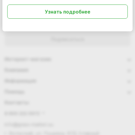
Подписаться
на новости и акции
Узнать подробнее
Интернет-магазин
Компания
Информация
Помощь
Контакты
8 800 222 0972
info@grass-market.su
г. Волжский, ул. Пушкина, 87Д (главный