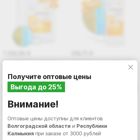
1 102.55
316.71
i
i
Средство для коагуляции/
Средство для коагуляции
осветления воды Grass
(осветления) воды Grass
CRYSPOOL Coagulant 5,9кг
CRYSPOOL Coagulant, 1л
Получите оптовые цены
В наличии
150011
В наличии
150004
Выгода до 25%
В корзину
В корзину
Внимание!
Оптовые цены доступны для клиентов
Волгоградской области
и
Республики
Калмыкия
при заказе от 3000 рублей