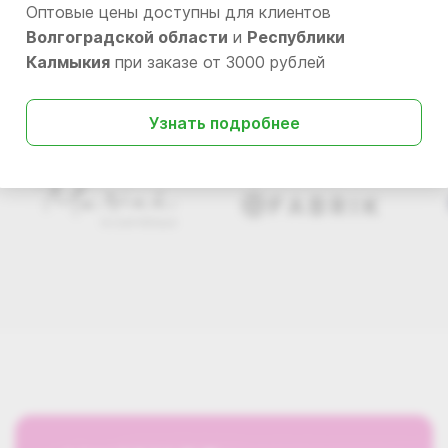
Оптовые цены доступны для клиентов
Волгоградской области
и
Республики
Загрузить ещё
Смотреть все товары
Калмыкия
при заказе от 3000 рублей
Узнать подробнее