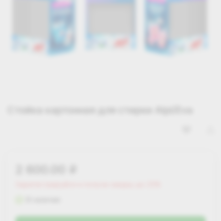
Стойка картонная для стирки Alpi/Eva
2 600.00
i
Зарегистрируйся и получи скидку до 25%
В наличии