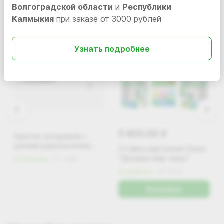
Волгоградской области
и
Республики
Калмыкия
при заказе от 3000 рублей
Узнать подробнее
5 600.00
i
Крючок штыревой с
ценникодержателем
Стойка картонная Grass
250мм
"Делаем мир чище"
В наличии
ST-1498
В наличии
ST-1559
В корзину