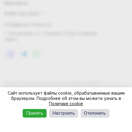
Контакты
8 800 222 0972
info@grass-market.su
г. Волжский, ул. Пушкина, 87Д (главный
офис)
© 2011-2026 Интернет-магазин GRASS-MARKET
Конфиденциальность
Правила cookie
Оферта
Сайт использует файлы cookie, обрабатываемые вашим
браузером. Подробнее об этом вы можете узнать в
Политике cookie
Главная
Каталог
Корзина
Профиль
Акции
Принять
Настроить
Отклонить