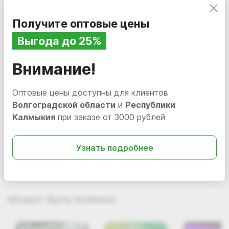
Получите оптовые цены
Бесплатная доставка по Волгоградской области
Выгода до 25%
и Республике Калмыкия
Внимание!
Оптовые цены доступны для клиентов
300.00
i
Волгоградской области
и
Республики
Крючок штыревой с
ценникодержателем
Калмыкия
при заказе от 3000 рублей
Прикассовая стойка
250мм
(шоу-бокс) для
В наличии
ST-1498
Курьерская и транспортная доставка по России
аэрозолей
В наличии
ST-1419
Узнать подробнее
В корзину
Может быть полезно