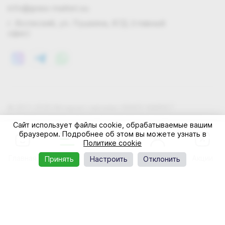
info@grass-market.su
г. Волжский, ул. Пушкина, 87Д (главный
офис)
© 2011-2026 Интернет-магазин GRASS-MARKET
Конфиденциальность
Правила cookie
Оферта
Сайт использует файлы cookie, обрабатываемые вашим
браузером. Подробнее об этом вы можете узнать в
Политике cookie
Главная
Каталог
Корзина
Профиль
Акции
Принять
Настроить
Отклонить