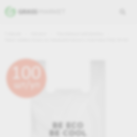
Главная
Каталог
Рекламные материалы
Пакет майка Grass из переработанного пластика ПНД 30*60