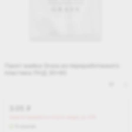
Пакет майка Grass из переработанного
пластика ПНД 30*60
3.05
i
Зарегистрируйся и получи скидку до 25%
В наличии