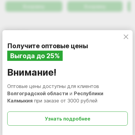
В корзину
В корзину
Аналоги
Получите оптовые цены
Выгода до 25%
Внимание!
Оптовые цены доступны для клиентов
Волгоградской области
и
Республики
Калмыкия
при заказе от 3000 рублей
983.29
950.08
i
i
Узнать подробнее
Средство для мытья
Средство для мытья
посуды "Velly"
посуды «Velly Sensitive»