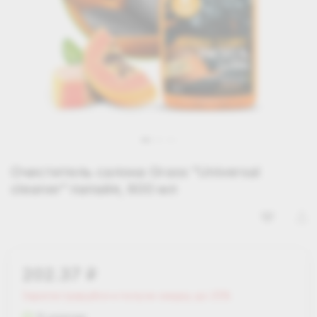
Очиститель салона Grass "Universal
сleaner" папайя, 600 мл
202.37
i
Зарегистрируйся и получи скидку до 25%