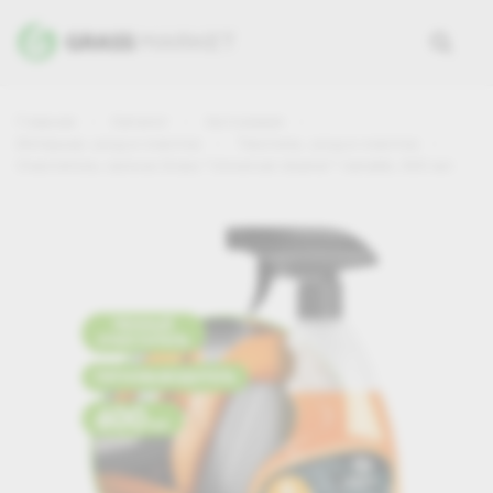
Главная
Каталог
Автохимия
Интерьер: уход и очистка
Текстиль: уход и очистка
Очиститель салона Grass "Universal сleaner" папайя, 600 мл