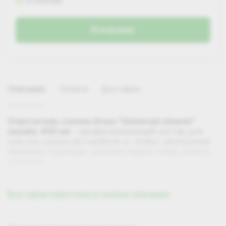
В наличии
В корзину
Описание
Оплата
Доставка
Очиститель салона Grass "Universal сleaner"
папайя, 600 мл
- профессиональный состав для
очистки салона автомобиля от любых загрязнений.
Идеально подходит для всех видов ткани, кожи и
пластика.
Состав:
≥30% очищенная вода; <5%: анионные ПАВ,
Все характеристики и полное описание
неионногенные ПАВ, соль ЭДТА, органический
растворитель, ароматизирующая добавка,
Самовывоз