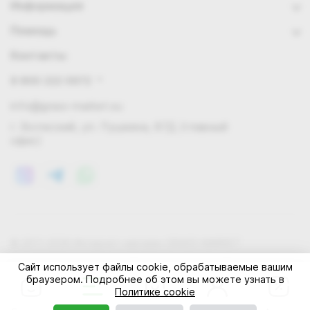
Информация
Помощь
Контакты
8 800 222 0972
info@grass-market.su
г. Волжский, ул. Пушкина, 87Д (главный
офис)
© 2011-2026 Интернет-магазин GRASS-MARKET
Конфиденциальность
Правила cookie
Оферта
Сайт использует файлы cookie, обрабатываемые вашим
браузером. Подробнее об этом вы можете узнать в
Политике cookie