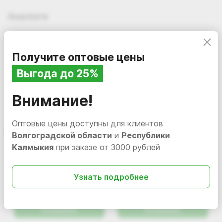
Аналоги
Получите оптовые цены
Выгода до 25%
Внимание!
Оптовые цены доступны для клиентов
Волгоградской области
и
Республики
Калмыкия
при заказе от 3000 рублей
202.37
202.37
i
i
Очиститель салона Grass
Очиститель салона Grass
Узнать подробнее
«Universal cleaner» дыня,
«Universal cleaner», 600
600 мл
мл
В наличии
110535
В наличии
110392
В корзину
В корзину