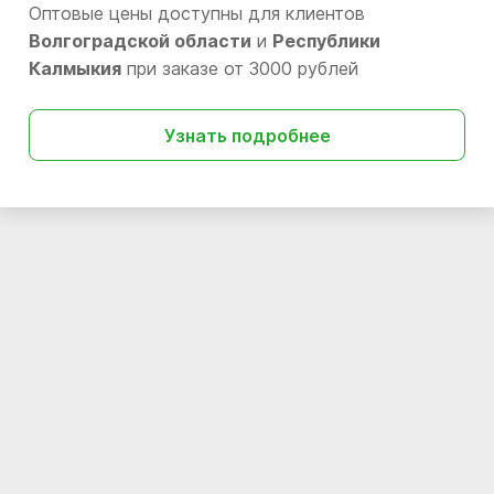
Оптовые цены доступны для клиентов
Волгоградской области
и
Республики
Калмыкия
при заказе от 3000 рублей
Узнать подробнее