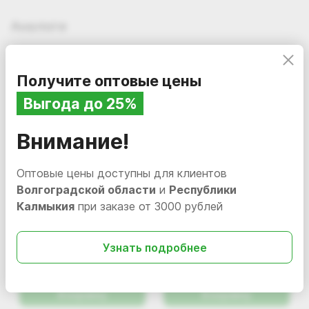
Аналоги
Получите оптовые цены
Выгода до 25%
Внимание!
Оптовые цены доступны для клиентов
Волгоградской области
и
Республики
Калмыкия
при заказе от 3000 рублей
269.00
313.98
i
i
Средство для чистки
Экосредство для ванн
Узнать подробнее
акриловых ванн,
ECO CRISPI, 600 мл
сантехники DutyBox
В наличии
db-1212
В наличии
125699
л
BATHROOM, 500 мл.
В корзину
В корзину