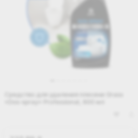
Средство для удаления плесени Grass
«Dos-spray» Professional, 600 мл