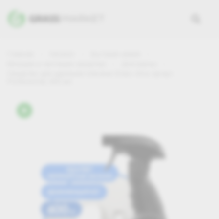
Главная
Каталог
Бытовая химия
Моющие и чистящие средства
Для ванны
Средство для удаления плесени Grass «Dos-spray»
Professional, 600 мл