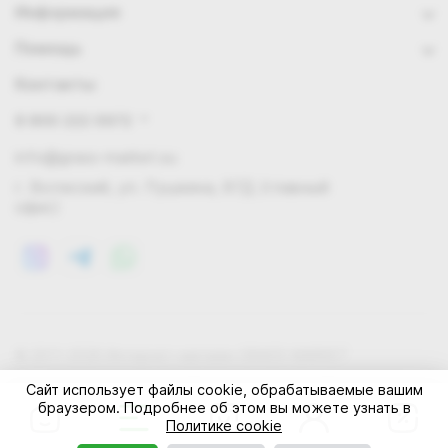
Информация
Помощь
Контакты
8 800 222 0972
info@grass-market.su
г. Волжский, ул. Пушкина, 87Д (главный
офис)
© 2011-2026 Интернет-магазин GRASS-MARKET
Конфиденциальность
Правила cookie
Оферта
Сайт использует файлы cookie, обрабатываемые вашим
браузером. Подробнее об этом вы можете узнать в
Политике cookie