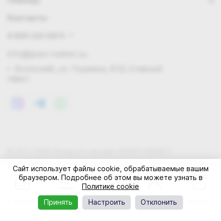
Помощь
Контакты
8 800 222 0972
info@grass-market.su
г. Волжский, ул. Пушкина, 87Д (главный
офис)
© 2011-2026 Интернет-магазин GRASS-MARKET
Конфиденциальность
Правила cookie
Оферта
Сайт использует файлы cookie, обрабатываемые вашим
браузером. Подробнее об этом вы можете узнать в
Политике cookie
Главная
Каталог
Корзина
Профиль
Акции
Принять
Настроить
Отклонить