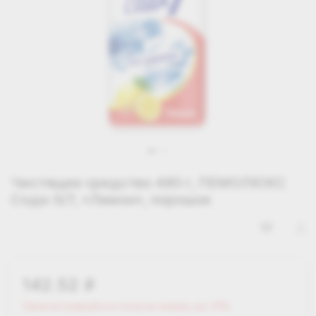
Чистящее средство 480 г, ПЕМОЛЮКС
Сода-5/7, «Лимон», порошок
142.52
i
Зарегистрируйся и получи скидку до 25%