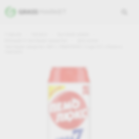
Главная
Каталог
Бытовая химия
Моющие и чистящие средства
Для кухни
Чистящее средство 480 г, ПЕМОЛЮКС Сода-5/7, «Лимон»,
порошок