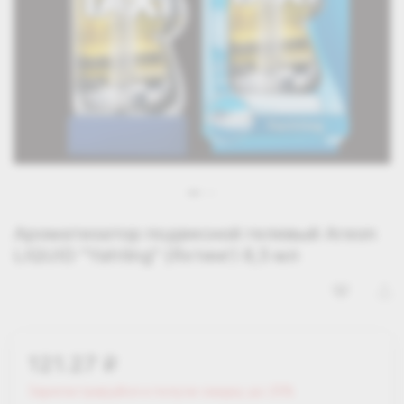
Ароматизатор подвесной гелевый Areon
LIQUID "Yahting" (Яхтинг) 8,5 мл
121.27
i
Зарегистрируйся и получи скидку до 25%