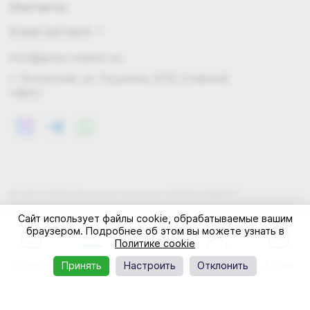
Контакты
8 800 222 0972
info@grass-market.su
г. Волжский, ул. Пушкина, 87Д (главный
офис)
© 2011-2026 Интернет-магазин GRASS-MARKET
Конфиденциальность
Правила cookie
Оферта
Сайт использует файлы cookie, обрабатываемые вашим
браузером. Подробнее об этом вы можете узнать в
Политике cookie
Главная
Каталог
Корзина
Профиль
Акции
Принять
Настроить
Отклонить