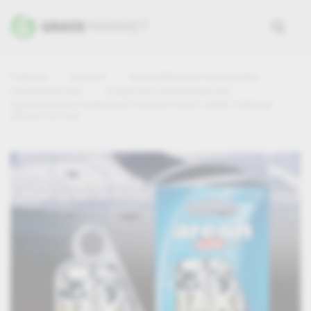
Главная
Каталог
Автомобильные аксессуары
Ароматизаторы
Подвесные ароматизаторы
Ароматизатор подвесной гелевый Areon LIQUID "Yahting"
(Яхтинг) 8,5 мл