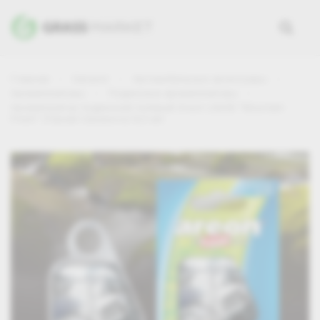
Главная
Каталог
Автомобильные аксессуары
Ароматизаторы
Подвесные ароматизаторы
Ароматизатор подвесной гелевый Areon LIQUID "Mountain
Fresh" (Горная Свежесть) 8,5 мл