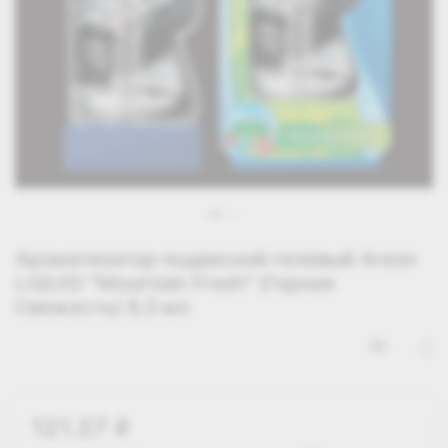
Ароматизатор подвесной гелевый Areon
LIQUID "Mountain Fresh" (Горная
Свежесть) 8,5 мл
121.27
i