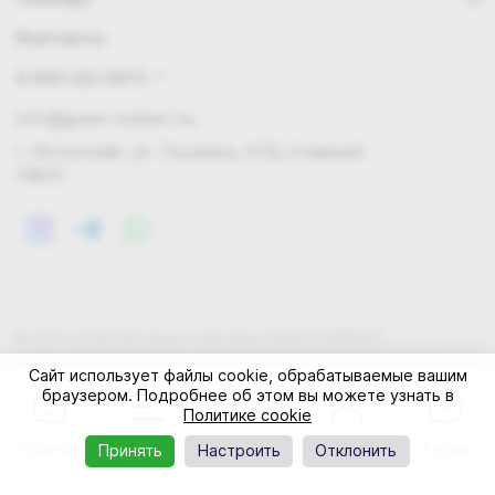
Контакты
8 800 222 0972
info@grass-market.su
г. Волжский, ул. Пушкина, 87Д (главный
офис)
© 2011-2026 Интернет-магазин GRASS-MARKET
Конфиденциальность
Правила cookie
Оферта
Сайт использует файлы cookie, обрабатываемые вашим
браузером. Подробнее об этом вы можете узнать в
Политике cookie
Главная
Каталог
Корзина
Профиль
Акции
Принять
Настроить
Отклонить