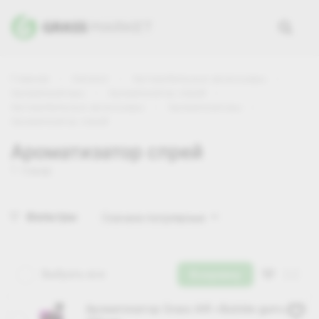
Главная
Каталог
Автомобильные аксессуары
Ароматизаторы
Ароматизатор спрей
Автомобильные аксессуары
Ароматизаторы
Ароматизатор спрей
Ароматизатор спрей
1 товар
Фильтры
Сначала популярные
Выбрать все
В корзину
Ароматизатор Grass AIR «Bubble gum»,