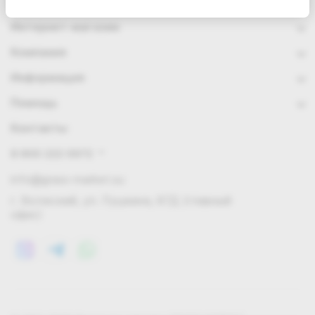
Интернет-магазин
Компания
Информация
Помощь
Контакты
8 800 222 0972
info@grass-market.su
г. Волжский, ул. Пушкина, 87Д (главный
офис)