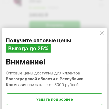
250 мл
В наличии
110323
240.62
i
В корзину
Получите оптовые цены
Выгода до 25%
Внимание!
Оптовые цены доступны для клиентов
Подписаться
на новости и акции
Волгоградской области
и
Республики
Калмыкия
при заказе от 3000 рублей
Узнать подробнее