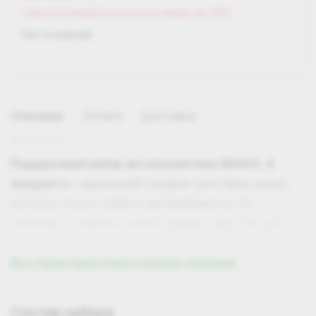
Зарегистрируйся и получи скидку до 25%
Нет в наличии
Описание
Оплата
Доставка
Подарочный набор автокосметики GRASS, 4
предмета
- идеальный подарок для парня, мужа,
коллеги, отца и любого автомобилиста. Он
включает в себя все необходимые средства для
ухода за салоном и экстерьером автомобиля.
Все характеристики и полное описание
Состав набора:
Самовывоз
Состав набора