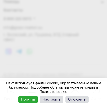
Помощь
Контакты
8 800 222 0972
info@grass-market.su
г. Волжский, ул. Пушкина, 87Д (главный
офис)
© 2011-2026 Интернет-магазин GRASS-MARKET
Конфиденциальность
Правила cookie
Оферта
Сайт использует файлы cookie, обрабатываемые вашим
браузером. Подробнее об этом вы можете узнать в
Политике cookie
Главная
Каталог
Корзина
Профиль
Акции
Принять
Настроить
Отклонить