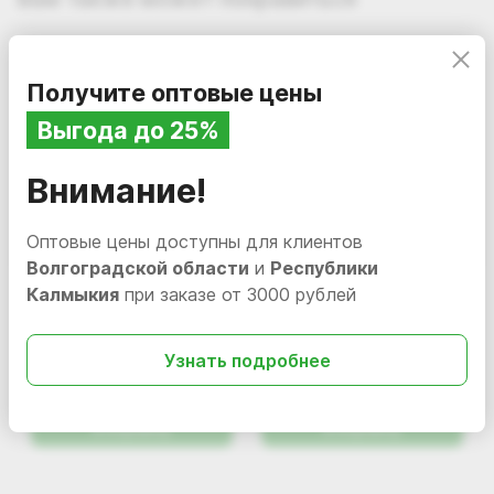
Получите оптовые цены
Выгода до 25%
Бесплатная доставка по Волгоградской области
и Республике Калмыкия
Внимание!
Оптовые цены доступны для клиентов
Волгоградской области
и
Республики
Калмыкия
при заказе от 3000 рублей
5 749.20
44.88
i
i
Полотно нетканное
Салфетка ХПП 2,5 мм
Узнать подробнее
(1,50мх50м) 200 г/м2
60*80
Курьерская и транспортная доставка по России
В наличии
3335
В наличии
xpp60
В корзину
В корзину