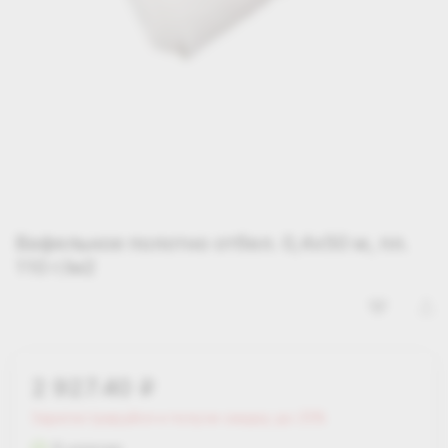
Вафельное полотно отбел. 0,4х50 м, пл.
110 г/м2
2 927.40
i
Зарегистрируйся и получи скидку до 25%