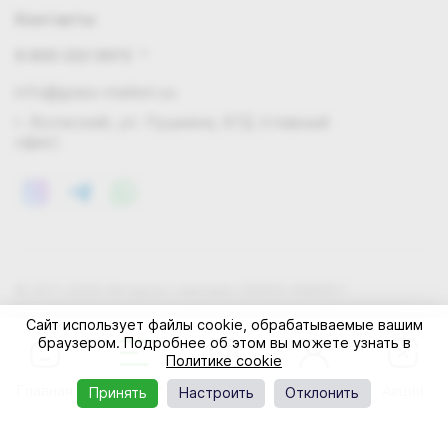
Контакты
8 800 222 0972
info@grass-market.su
г. Волжский, ул. Пушкина, 87Д (главный
офис)
© 2011-2026 Интернет-магазин GRASS-MARKET
Конфиденциальность
Правила cookie
Оферта
Сайт использует файлы cookie, обрабатываемые вашим
браузером. Подробнее об этом вы можете узнать в
Политике cookie
Главная
Каталог
Корзина
Профиль
Акции
Принять
Настроить
Отклонить