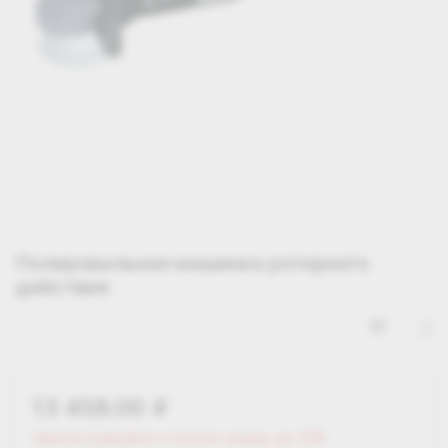
Полировальная машинка роторного
действия
13 458.00
i
Зарегистрируйся и получи скидку до 25%