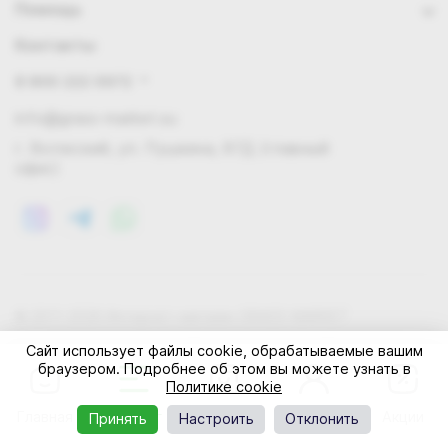
Помощь
Контакты
8 800 222 0972
info@grass-market.su
г. Волжский, ул. Пушкина, 87Д (главный
офис)
© 2011-2026 Интернет-магазин GRASS-MARKET
Конфиденциальность
Правила cookie
Оферта
Сайт использует файлы cookie, обрабатываемые вашим
браузером. Подробнее об этом вы можете узнать в
Политике cookie
Главная
Каталог
Корзина
Профиль
Акции
Принять
Настроить
Отклонить