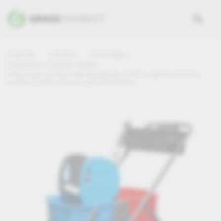
Главная
Каталог
Хозтовары
Уборочные тележки, ведра
Уборочная тележка двухведерная, 2х18 л, каркас пластик,
отжим IT-0491 пластик, доп. Контейнер