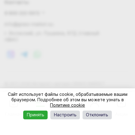
Контакты
8 800 222 0972
info@grass-market.su
г. Волжский, ул. Пушкина, 87Д (главный
офис)
© 2011-2026 Интернет-магазин GRASS-MARKET
Конфиденциальность
Правила cookie
Оферта
Сайт использует файлы cookie, обрабатываемые вашим
браузером. Подробнее об этом вы можете узнать в
Политике cookie
Главная
Каталог
Корзина
Профиль
Акции
Принять
Настроить
Отклонить