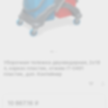
Уборочная тележка двухведерная, 2х18
л, каркас пластик, отжим IT-0491
пластик, доп. Контейнер
10 867.16
i