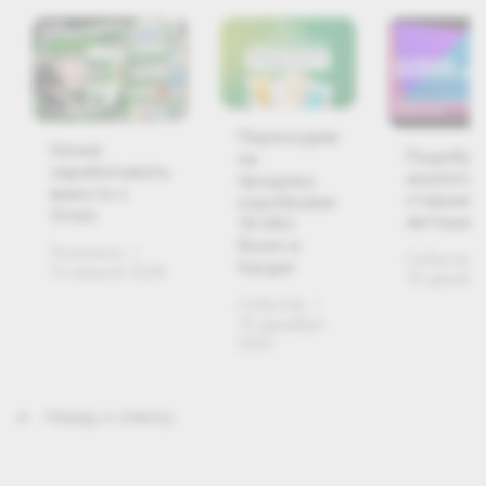
Переходим
Начни
Подобра
на
зарабатывать
аналоги
продажу
вместе с
старым
коробками:
Grass
автошам
16 SKU
Room и
Полезное
/
Событие
Sargan
13 апреля 2026
10 декабр
Событие
/
10 декабря
2025
Назад к списку