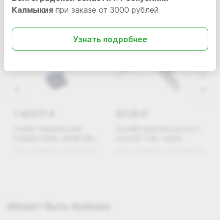
Калмыкия
при заказе от 3000 рублей
Узнать подробнее
1 423.11
87.29
i
i
Совок ловушка для
Хозяйственная щетка с
подметания, синий (без
ручкой Tidy, серая
упаковки)
Нет в наличии
KAF300-B
Нет в наличии
TD-003Grey
Может быть полезно