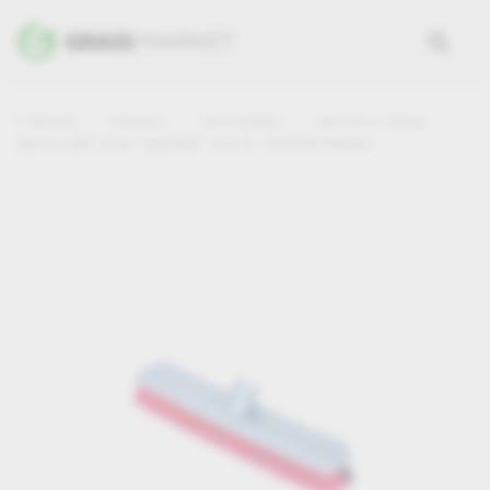
Главная
Каталог
Хозтовары
Щетки и совки
Щетка для пола "Шробер" жестк. (250*45*20мм)