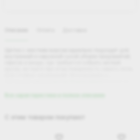
Описание
Оплата
Доставка
Щетка с жестким ворсом идеально подходит для
внутренней и наружной сухой уборки предприятий,
офисов и везде, где требуется собрать мелкий
мусор, не портя при этом поверхность самого пола.
Для стойких загрязнений. Использовать с
усиленным еврочеренком. Резьба расположена на
Подходит черенок
арт. 070074 и 070871
щетке под углом таким образом, чтобы сделать
процесс подметания максимально удобным и
Все характеристики и полное описание
эффективным.
Размер: (250*45*20мм)
Самовывоз
С этим товаром покупают