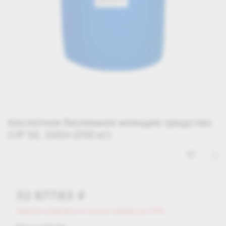
Кислотное беспенное моющее средство
CIP 52, 200л (250 кг)
32 877.83
i
Зарегистрируйся и получи скидку до 25%