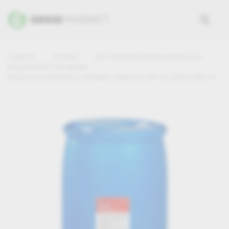
Главная
Каталог
Для пищевой промышленности
Внутренняя (Cip) мойка
Кислотное беспенное моющее средство CIP 52, 200л (250 кг)