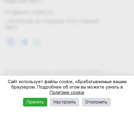
8 800 222 0972
info@grass-market.su
г. Волжский, ул. Пушкина, 87Д (главный
офис)
© 2011-2026 Интернет-магазин GRASS-MARKET
Конфиденциальность
Правила cookie
Оферта
Сайт использует файлы cookie, обрабатываемые вашим
браузером. Подробнее об этом вы можете узнать в
Политике cookie
Главная
Каталог
Корзина
Профиль
Акции
Принять
Настроить
Отклонить