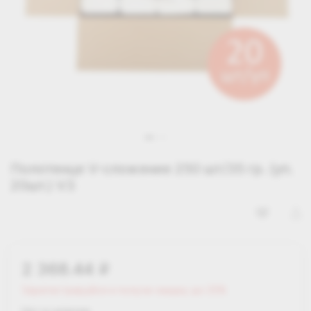
Полотенце V-сложение 250 шт/35 гр. (уп.
20шт.) V3
2 368.44
i
Зарегистрируйся и получи скидку до 25%