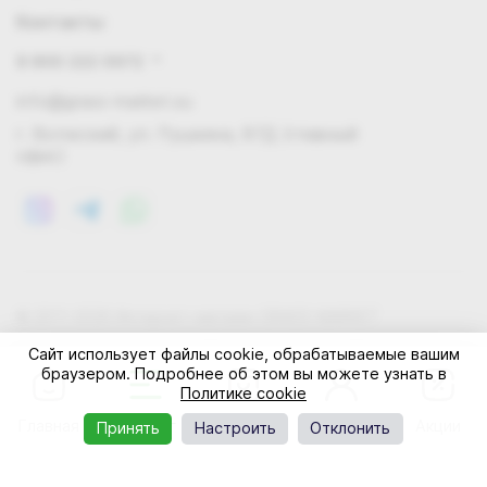
Контакты
8 800 222 0972
info@grass-market.su
г. Волжский, ул. Пушкина, 87Д (главный
офис)
© 2011-2026 Интернет-магазин GRASS-MARKET
Конфиденциальность
Правила cookie
Оферта
Сайт использует файлы cookie, обрабатываемые вашим
браузером. Подробнее об этом вы можете узнать в
Политике cookie
Главная
Каталог
Корзина
Профиль
Акции
Принять
Настроить
Отклонить