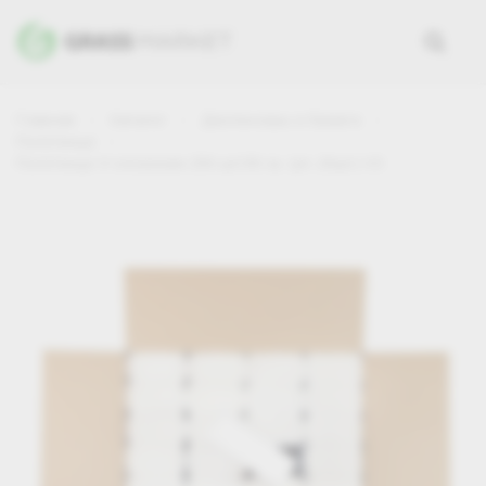
Главная
Каталог
Диспенсеры и бумага
Полотенца
Полотенце V-сложение 250 шт/35 гр. (уп. 20шт.) V3