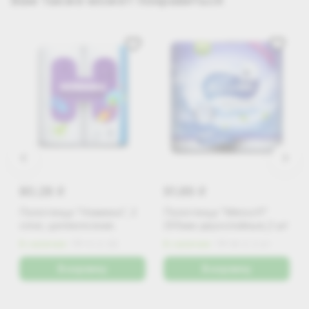
Вам также может понравиться
80.28
91.89
i
i
Полотенца "Новинка", 2
Полотенца "Мягкоff"
слоя, целлюлозная.
205мм двухслойные,2 шт
В наличии
ПР-Н-2-2Б
В наличии
ПР-М-2-2 вт
В корзину
В корзину