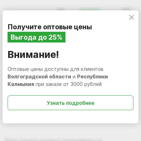
НОВИНКА
Получите оптовые цены
Выгода до 25%
Внимание!
Оптовые цены доступны для клиентов
Волгоградской области
и
Республики
2 009.60
3 059.82
i
i
Калмыкия
при заказе от 3000 рублей
Полотенце V-сложение
Полотенца бумажные
200 шт/35 гр. (уп. 20шт.)
250 шт., LAIMA (H3)
V3
UNIVERSAL WHITE PLUS,
Узнать подробнее
В наличии
ПV-1-200-Ц-35
Нет в наличии
111344
1-слойные, белые,
КОМПЛЕКТ 20 пачек,
В корзину
23×22, V-сложение