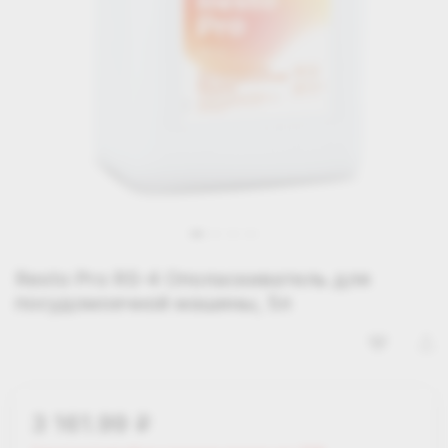
Resto Pro RS-4 Ополаскиватель для
посудомоечной машины, 5л
3 161.99
i