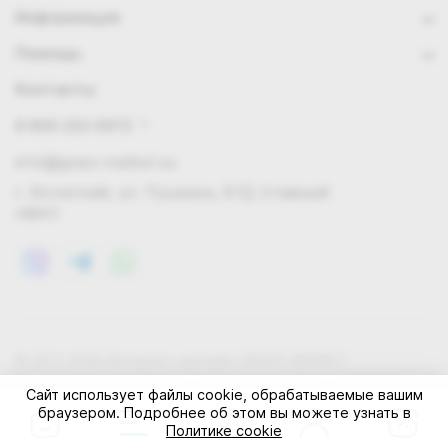
Информация
Помощь
Контакты
8 800 222 0972
info@grass-market.su
г. Волжский, ул. Пушкина, 87Д (главный
офис)
© 2011-2026 Интернет-магазин GRASS-MARKET
Конфиденциальность
Правила cookie
Оферта
Сайт использует файлы cookie, обрабатываемые вашим
браузером. Подробнее об этом вы можете узнать в
Политике cookie