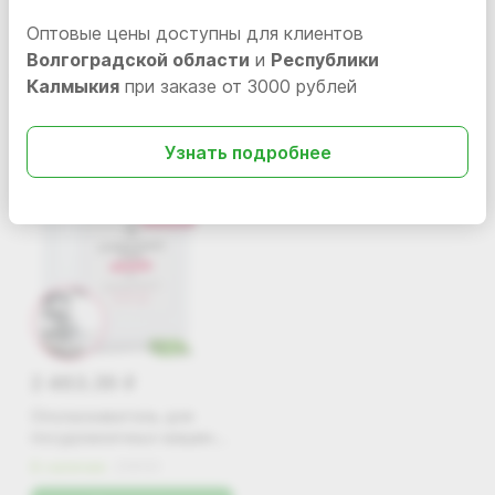
Оптовые цены доступны для клиентов
Волгоградской области
и
Республики
Вам также может понравиться
Калмыкия
при заказе от 3000 рублей
Узнать подробнее
2 463.39
i
Ополаскиватель для
посудомоечных машин
Grass «Conditioner Dish»,
В наличии
216101
5 л