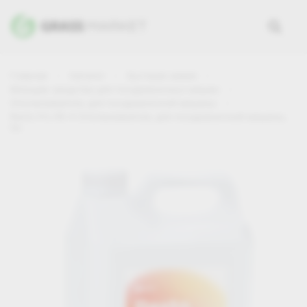
Главная
Каталог
Бытовая химия
Моющие средства для посудомоечных машин
Ополаскиватель для посудомоечной машины
Resto Pro RS-4 Ополаскиватель для посудомоечной машины,
5л