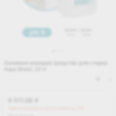
Основное моющее средство для стирки
Aqua Boost, 20 л
9 511.08
i
Зарегистрируйся и получи скидку до 25%