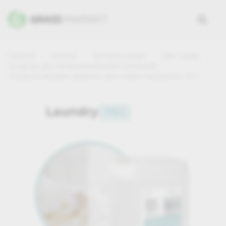
Главная
Каталог
Бытовая химия
Для стирки
Средства для профессиональной прачечной
Основное моющее средство для стирки Aqua Boost, 20 л