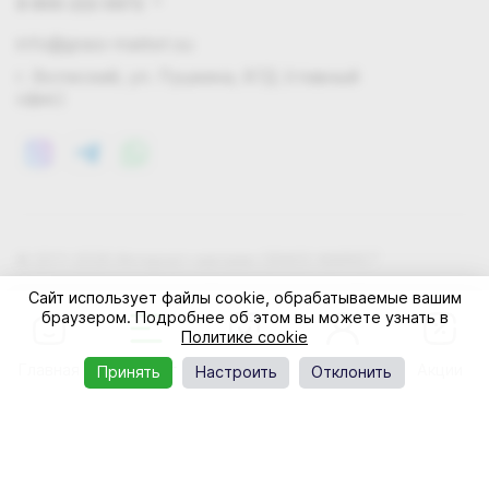
8 800 222 0972
info@grass-market.su
г. Волжский, ул. Пушкина, 87Д (главный
офис)
© 2011-2026 Интернет-магазин GRASS-MARKET
Конфиденциальность
Правила cookie
Оферта
Сайт использует файлы cookie, обрабатываемые вашим
браузером. Подробнее об этом вы можете узнать в
Политике cookie
Главная
Каталог
Корзина
Профиль
Акции
Принять
Настроить
Отклонить