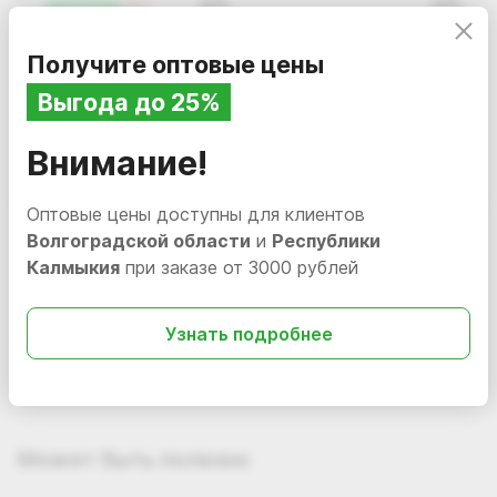
НОВИНКА
Получите оптовые цены
Бесплатная доставка по Волгоградской области
Выгода до 25%
и Республике Калмыкия
Внимание!
Оптовые цены доступны для клиентов
Волгоградской области
и
Республики
1 835.14
4 050.19
i
i
Калмыкия
при заказе от 3000 рублей
Гель для стирки Enzy
Среднетемпературный
Gel, 5л
отбеливатель CL White
Курьерская и транспортная доставка по России
(канистра 20 л)
Узнать подробнее
Нет в наличии
126098
Нет в наличии
125789
Может быть полезно