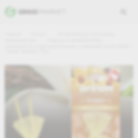
Главная
Каталог
Автомобильные аксессуары
Ароматизаторы
Подвесные ароматизаторы
Ароматизатор подвесной мешочек с гранулами Areon PEARLS
"Vanilla" (Ваниль) 31гр.