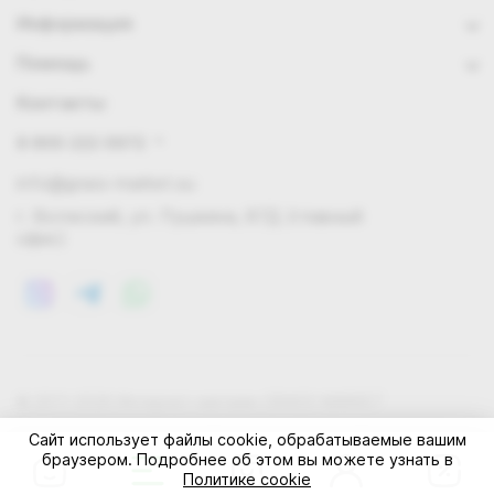
Информация
Помощь
Контакты
8 800 222 0972
info@grass-market.su
г. Волжский, ул. Пушкина, 87Д (главный
офис)
© 2011-2026 Интернет-магазин GRASS-MARKET
Конфиденциальность
Правила cookie
Оферта
Сайт использует файлы cookie, обрабатываемые вашим
браузером. Подробнее об этом вы можете узнать в
Политике cookie