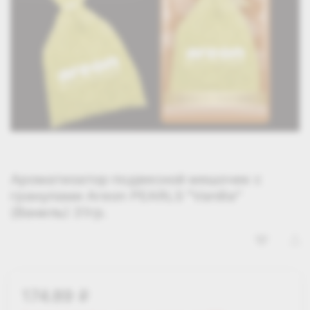
Ароматизатор подвесной мешочек с
гранулами Areon PEARLS "Vanilla"
(Ваниль) 31гр.
174.89
i