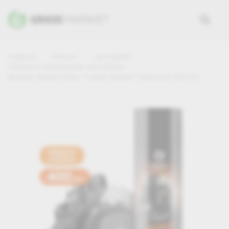
Главная
Каталог
Автохимия
Смазки и технические очистители
Медная смазка Grass "Сopper grease" (аэрозоль 400 мл)