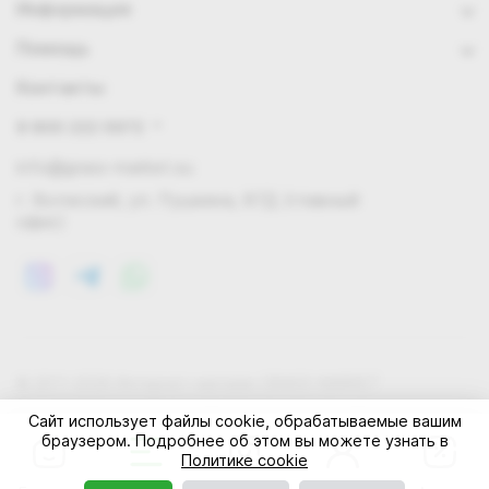
Информация
Помощь
Контакты
8 800 222 0972
info@grass-market.su
г. Волжский, ул. Пушкина, 87Д (главный
офис)
© 2011-2026 Интернет-магазин GRASS-MARKET
Конфиденциальность
Правила cookie
Оферта
Сайт использует файлы cookie, обрабатываемые вашим
браузером. Подробнее об этом вы можете узнать в
Политике cookie