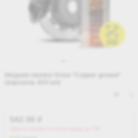
Медная смазка Grass "Сopper grease"
(аэрозоль 400 мл)
542.56
i
Зарегистрируйся и получи скидку до 25%