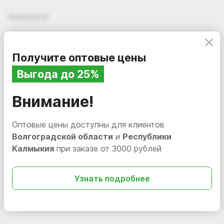
Аналоги
Получите оптовые цены
Выгода до 25%
Внимание!
Оптовые цены доступны для клиентов
Волгоградской области
и
Республики
Калмыкия
при заказе от 3000 рублей
410.25
454.40
i
i
Многофункциональная
Силиконовая смазка
Узнать подробнее
смазка "GR-40"
«Silicone» аэрозоль, 400
(аэрозоль 335 мл)
мл
Нет в наличии
110541
Нет в наличии
110206