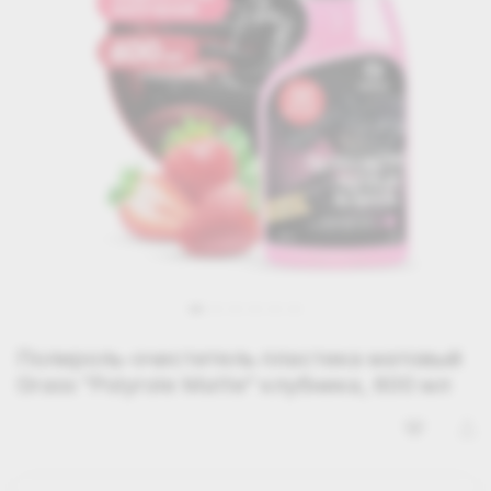
Полироль-очиститель пластика матовый
Grass "Polyrole Matte" клубника, 600 мл