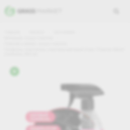
Главная
Каталог
Автохимия
Интерьер: уход и очистка
Пластик и винил: уход и очистка
Полироль-очиститель пластика матовый Grass "Polyrole Matte"
клубника, 600 мл