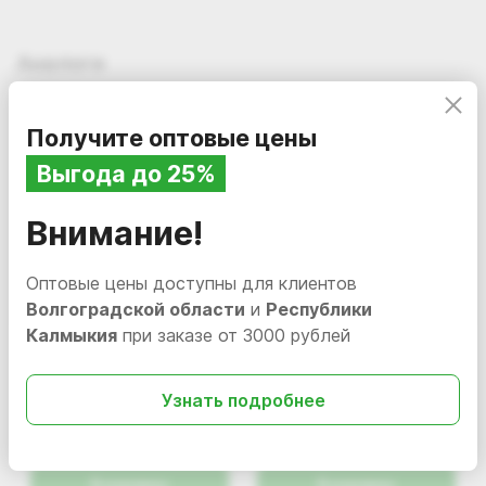
Аналоги
Получите оптовые цены
Выгода до 25%
Внимание!
Оптовые цены доступны для клиентов
Волгоградской области
и
Республики
Калмыкия
при заказе от 3000 рублей
312.44
312.44
i
i
Полироль-очиститель
Полироль-очиститель
Узнать подробнее
пластика матовый Grass
пластика матовый
"Polyrole Matte" bubble,
"Polyrole Matte" яблоко,
В наличии
110428
В наличии
110426
600 мл
600 мл
В корзину
В корзину