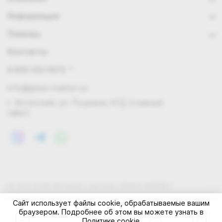
Информация
Помощь
Контакты
8 800 222 0972
info@grass-market.su
г. Волжский, ул. Пушкина, 87Д (главный
офис)
© 2011-2026 Интернет-магазин GRASS-MARKET
Конфиденциальность
Правила cookie
Оферта
Сайт использует файлы cookie, обрабатываемые вашим
браузером. Подробнее об этом вы можете узнать в
Политике cookie