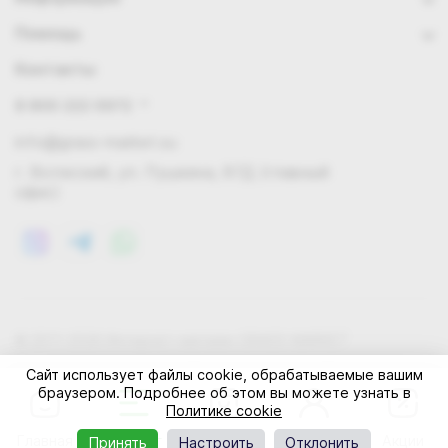
Помощь
Контакты
8 800 222 0972
info@grass-market.su
г. Волжский, ул. Пушкина, 87Д (главный
офис)
© 2011-2026 Интернет-магазин GRASS-MARKET
Конфиденциальность
Правила cookie
Оферта
Сайт использует файлы cookie, обрабатываемые вашим
браузером. Подробнее об этом вы можете узнать в
Политике cookie
Главная
Каталог
Корзина
Профиль
Акции
Принять
Настроить
Отклонить