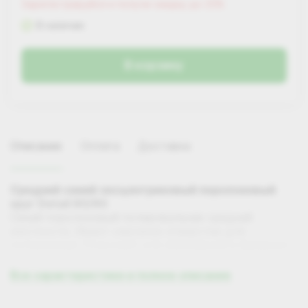
Зарегистрируйся и получи скидку до 25%
В наличии
В корзину
Описание
Оплата
Доставка
Средний синий эксцентриковый поролоновый
круг Detail 80/90
Синий поролоновый полировальник средней
жесткости. Имеет сквозное отверстие для
охлаждения. Подходит для абразивной и финишной
полировки.
Все характеристики и полное описание
Самовывоз