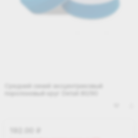
Средний синий эксцентриковый
поролоновый круг Detail 80/90
192.00
i