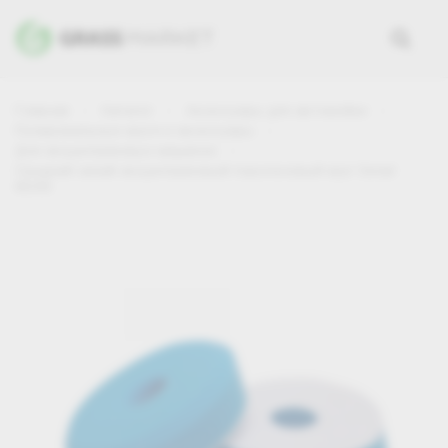
Главная
Каталог
Аксессуары для автомойки
Полировальные круги и аксессуары
Для эксцентриковых машинок
Средний синий эксцентриковый поролоновый круг Detail
80/90