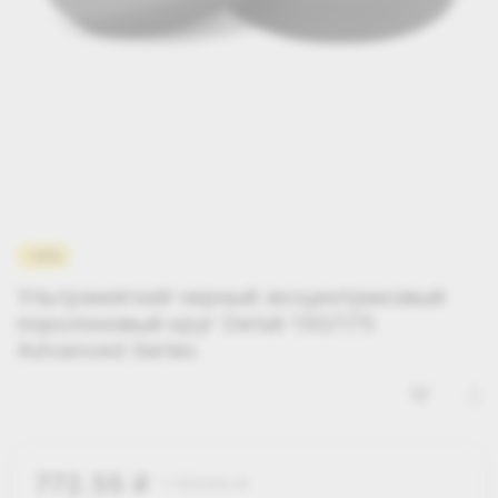
-30%
Ультрамягкий черный эксцентриковый
поролоновый круг Detail 150/175
Advanced Series
772.55
1 103.64
i
i