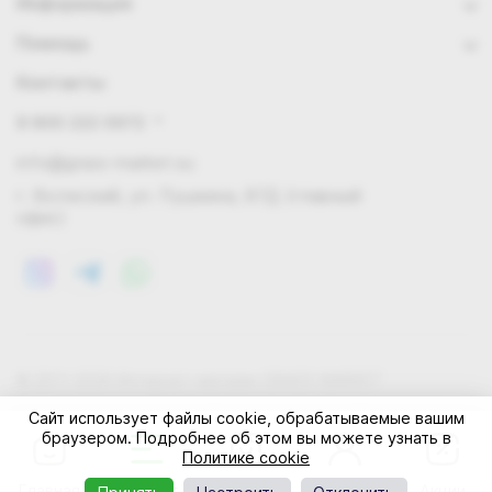
Информация
Помощь
Контакты
8 800 222 0972
info@grass-market.su
г. Волжский, ул. Пушкина, 87Д (главный
офис)
© 2011-2026 Интернет-магазин GRASS-MARKET
Конфиденциальность
Правила cookie
Оферта
Сайт использует файлы cookie, обрабатываемые вашим
браузером. Подробнее об этом вы можете узнать в
Политике cookie
Главная
Каталог
Корзина
Профиль
Акции