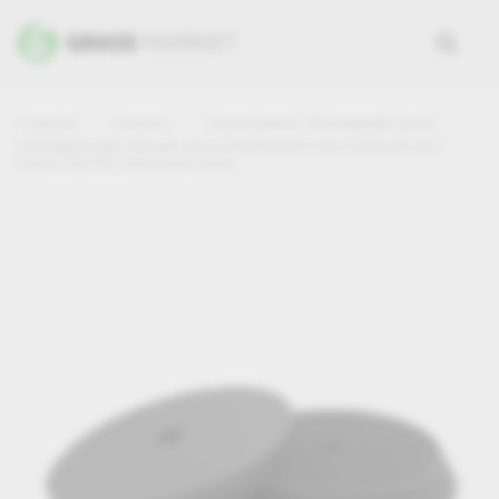
Главная
Каталог
Распродажа (Последний шанс)
Ультрамягкий черный эксцентриковый поролоновый круг
Detail 150/175 Advanced Series