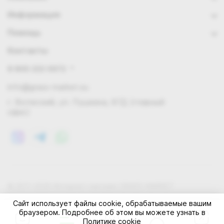
Информация
Помощь
Контакты
8 800 222 0972
info@grass-market.su
г. Волжский, ул. Пушкина, 87Д (главный
офис)
© 2011-2026 Интернет-магазин GRASS-MARKET
Конфиденциальность
Правила cookie
Оферта
Сайт использует файлы cookie, обрабатываемые вашим
браузером. Подробнее об этом вы можете узнать в
Политике cookie