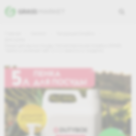
Главная
Каталог
Продукция DutyBox
Для кухни
Пенка для мытья посуды Гипоаллергенная DutyBox DISHES
"Арбуз и зелёный чай", 5 л (+ ёмкость в подарок)