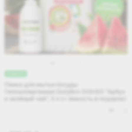
НОВИНКА
Пенка для мытья посуды
Гипоаллергенная DutyBox DISHES "Арбуз
и зелёный чай", 5 л (+ ёмкость в подарок)