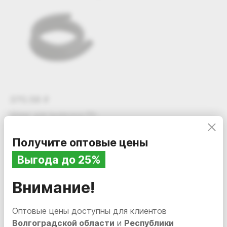
Бесплатная доставка по Волгоградской области
и Республике Калмыкия
370.58
i
Шланг для пылесоса PS-
0208 D 38/45
Курьерская и транспортная доставка по России
Нет в наличии
PS-0208
Получите оптовые цены
Выгода до 25%
Внимание!
Вам также может понравиться
Оптовые цены доступны для клиентов
Волгоградской области
и
Республики