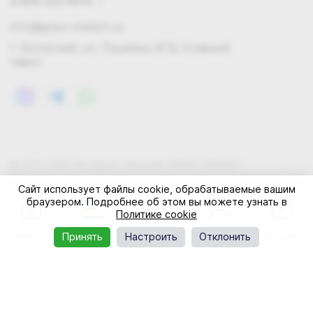
8 800 222 0972
info@grass-market.su
г. Волжский, ул. Пушкина, 87Д (главный
офис)
© 2011-2026 Интернет-магазин GRASS-MARKET
Конфиденциальность
Правила cookie
Оферта
Сайт использует файлы cookie, обрабатываемые вашим
браузером. Подробнее об этом вы можете узнать в
Политике cookie
Главная
Каталог
Корзина
Профиль
Акции
Принять
Настроить
Отклонить