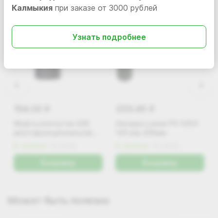
Калмыкия
при заказе от 3000 рублей
Узнать подробнее
154.02
333.45
i
i
Муфта изогнутая d38
Насадка узкая PS-0203
многофункциональной
140 мм d36мм
насадки
В наличии
PS-0252
В наличии
PS-0203
В корзину
В корзину
Может быть полезно