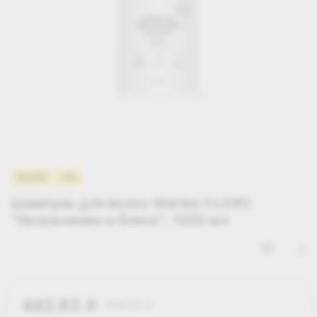
АКЦИЯ
-9%
Шампунь для волос Mariee CLERO
"Увлажнение и блеск", 1000 мл
442.83
486.63
i
i