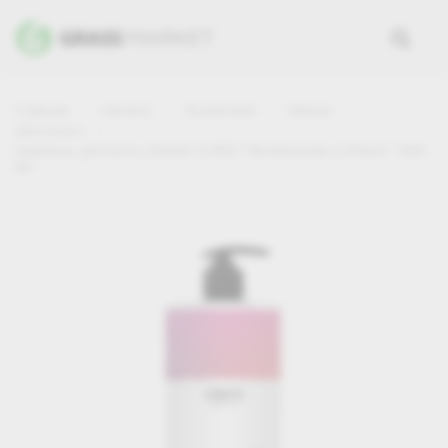
Главная
Каталог
Косметика
Mariee
Для волос
Шампунь для волос Mariee CLERO "Увлажнение и блеск", 1000
мл