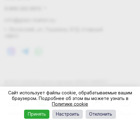
8 800 222 0972
info@grass-market.su
г. Волжский, ул. Пушкина, 87Д (главный
офис)
© 2011-2026 Интернет-магазин GRASS-MARKET
Конфиденциальность
Правила cookie
Оферта
Сайт использует файлы cookie, обрабатываемые вашим
браузером. Подробнее об этом вы можете узнать в
Политике cookie
Главная
Каталог
Корзина
Профиль
Акции
Принять
Настроить
Отклонить