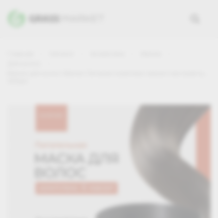
Главная
Каталог
Косметика
Mariee
Для волос
Маска для волос Mariee Питание комплекс масел+экстракты,
300мл