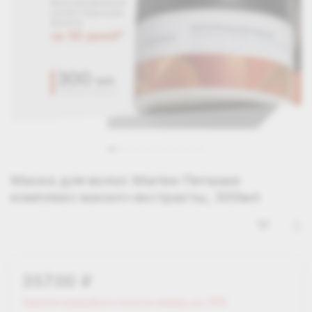
Маска для волос Mariee Питание
комплекс масел+экстракты, 300мл
357.00
i
Зарегистрируйся и получи скидку до 25%