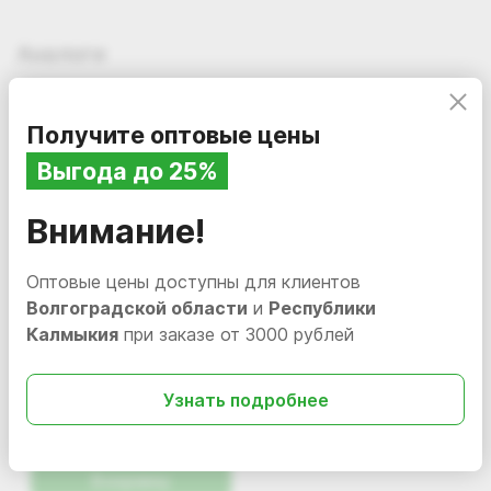
Аналоги
Получите оптовые цены
Выгода до 25%
Внимание!
Оптовые цены доступны для клиентов
Волгоградской области
и
Республики
Калмыкия
при заказе от 3000 рублей
357.00
i
Маска для волос
Узнать подробнее
Универсальная кератин и
комплекс растельных
В наличии
M-UHM1
экстрактов Mariee, 300
мл
В корзину