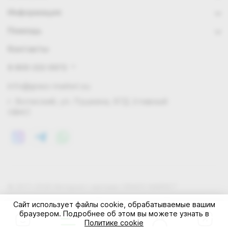
Информация
Помощь
Контакты
8 800 222 0972
info@grass-market.su
г. Волжский, ул. Пушкина, 87Д (главный
офис)
© 2011-2026 Интернет-магазин GRASS-MARKET
Конфиденциальность
Правила cookie
Оферта
Сайт использует файлы cookie, обрабатываемые вашим
браузером. Подробнее об этом вы можете узнать в
Политике cookie