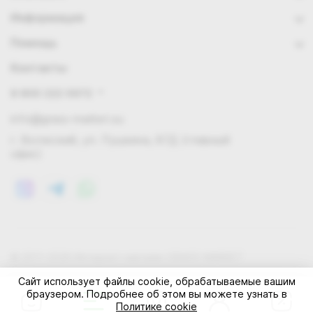
Информация
Помощь
Контакты
8 800 222 0972
info@grass-market.su
г. Волжский, ул. Пушкина, 87Д (главный
офис)
© 2011-2026 Интернет-магазин GRASS-MARKET
Конфиденциальность
Правила cookie
Оферта
Сайт использует файлы cookie, обрабатываемые вашим
браузером. Подробнее об этом вы можете узнать в
Политике cookie