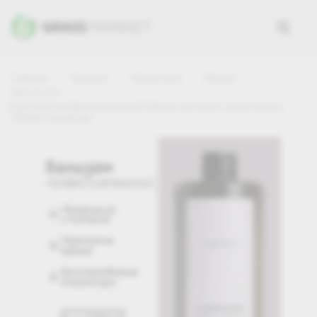
Главная
Каталог
Косметика
Mariee
Для волос
Бальзам профессиональный Mariee для всех типов волос,
1000мл (дозатор)