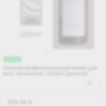
НОВИНКА
Бальзам профессиональный Mariee для
всех типов волос, 1000мл (дозатор)
535.50
i