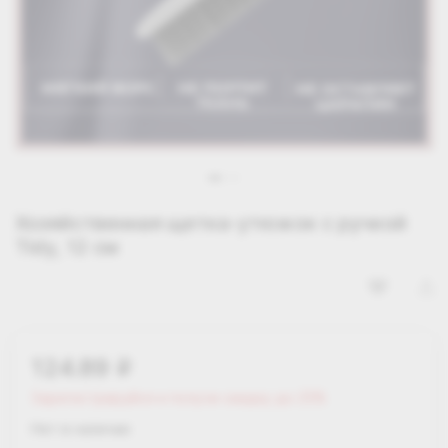
Хозяйственная щетка-утюжок с ручкой
Tidy, 12 см
124.89
i
Зарегистрируйся и получи скидку до 25%
Нет в наличии