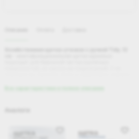
Описание
Оплата
Доставка
Хозяйственная щетка-утюжок с ручкой Tidy, 12
см
- многофункциональная щетка идеально
подходит для бережной чистки различных
поверхностей, не нанося им повреждений. С ее
помощью вы сможете легко и эффективно очищать
ковры, мебель и одежду, обеспечивая безупречный
вид ваших вещей. Щетка подходит как для сухой,
Все характеристики и полное описание
так и для влажной чистки, что делает ее
универсальным инструментом для уборки в любом
Самовывоз
помещении. Используйте ее для быстрого удаления
Аналоги
пыли и загрязнений в ванной и на раковине.
Компактный и эргономичный дизайн щетки-утюжка
позволяет удобно хранить ее.. Обеспечьте чистоту и
порядок с этой универсальной щеткой, которая
станет незаменимым помощником в вашем