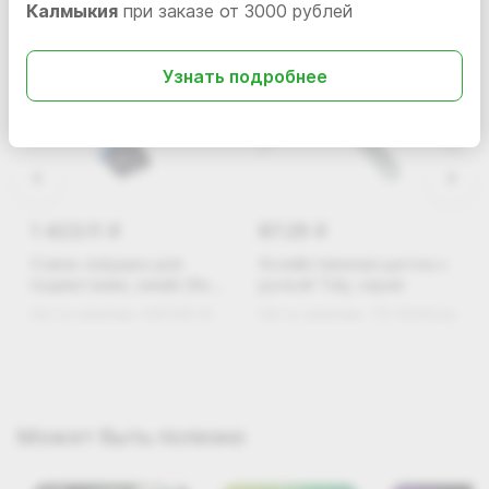
Калмыкия
при заказе от 3000 рублей
Узнать подробнее
1 423.11
87.29
i
i
Совок ловушка для
Хозяйственная щетка с
подметания, синий (без
ручкой Tidy, серая
упаковки)
Нет в наличии
KAF300-B
Нет в наличии
TD-003Grey
Может быть полезно