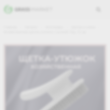
Главная
Каталог
Хозтовары
Щетки и совки
Хозяйственная щетка-утюжок с ручкой Tidy, 12 см