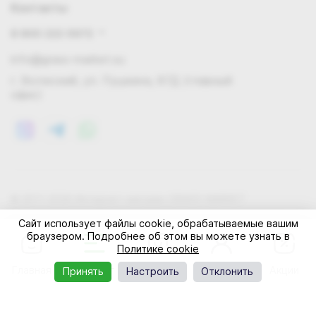
Контакты
8 800 222 0972
info@grass-market.su
г. Волжский, ул. Пушкина, 87Д (главный
офис)
© 2011-2026 Интернет-магазин GRASS-MARKET
Конфиденциальность
Правила cookie
Оферта
Сайт использует файлы cookie, обрабатываемые вашим
браузером. Подробнее об этом вы можете узнать в
Политике cookie
Главная
Каталог
Корзина
Профиль
Акции
Принять
Настроить
Отклонить