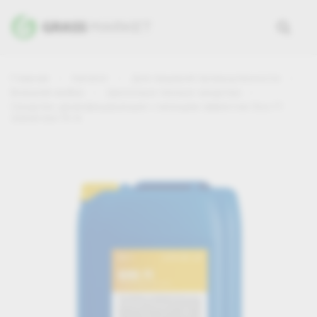
Главная
Каталог
Для пищевой промышленности
Внешняя мойка
Щелочные пенные средства
Средство дезинфицирующее с моющим эффектом Gios F1
(канистра 19 л)