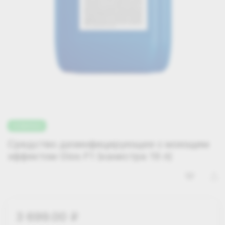
НОВИНКА
Средство дезинфицирующее с моющим
эффектом Gios F1 (канистра 19 л)
3 699.00
i