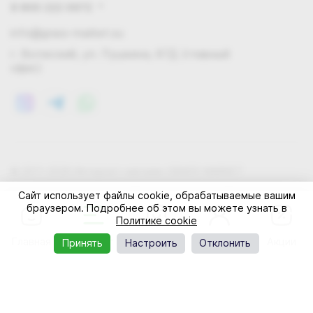
8 800 222 0972
info@grass-market.su
г. Волжский, ул. Пушкина, 87Д (главный
офис)
© 2011-2026 Интернет-магазин GRASS-MARKET
Конфиденциальность
Правила cookie
Оферта
Сайт использует файлы cookie, обрабатываемые вашим
браузером. Подробнее об этом вы можете узнать в
Политике cookie
Главная
Каталог
Корзина
Профиль
Акции
Принять
Настроить
Отклонить