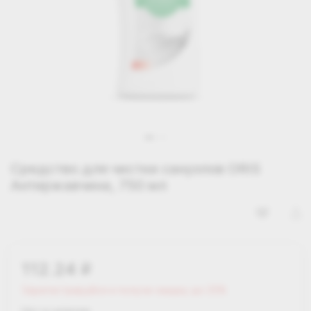
Средство для чистки санузлов ORIS
Антиржавчина, 750 мл
112.24
i
Зарегистрируйся и получи скидку до 25%