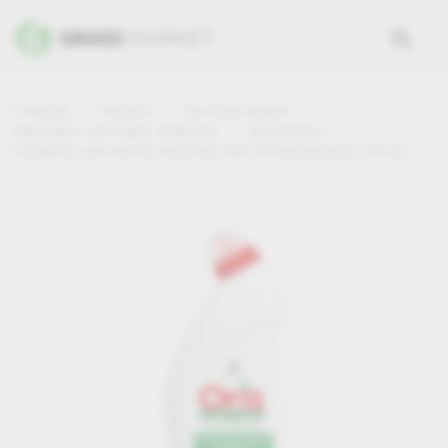
Главная
Каталог
Бытовая химия
Моющие и чистящие средства
Для ванны
Средство для чистки санузлов ORIS Антиржавчина, 750 мл