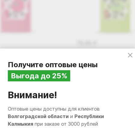
75.05
i
тор воздуха картонный
Ароматизатор воздуха ка
айл" (вишня)
GRASS "Смайл" (яблоко)
Получите оптовые цены
чии
ST-1468
Нет в наличии
ST-1480
Выгода до 25%
Внимание!
Оптовые цены доступны для клиентов
Волгоградской области
и
Республики
Калмыкия
при заказе от 3000 рублей