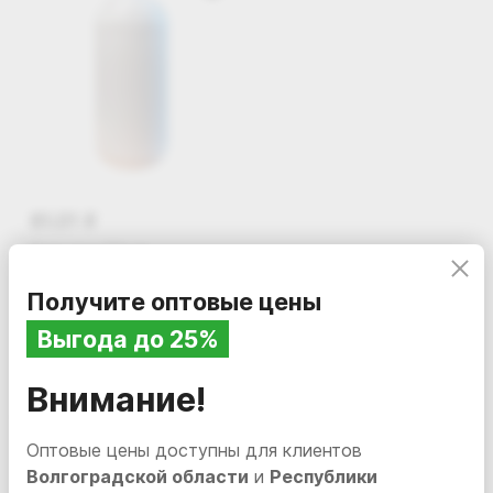
Бесплатная доставка по Волгоградской области
и Республике Калмыкия
61.01
i
Бутылка ПЭ, 1л.
В наличии
MV-0661
Курьерская и транспортная доставка по России
Получите оптовые цены
В корзину
Выгода до 25%
Внимание!
Вам также может понравиться
Оптовые цены доступны для клиентов
Волгоградской области
и
Республики
НОВИНКА
НОВИНКА