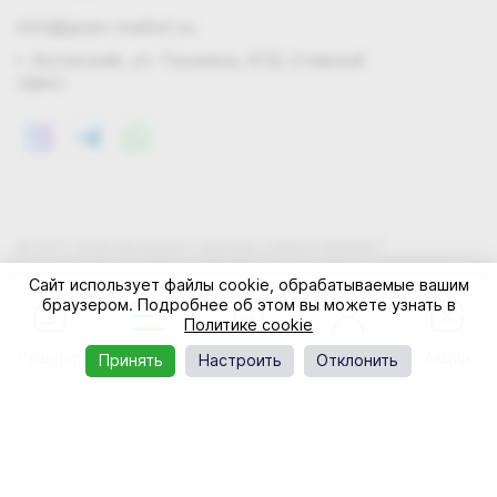
info@grass-market.su
г. Волжский, ул. Пушкина, 87Д (главный
офис)
© 2011-2026 Интернет-магазин GRASS-MARKET
Конфиденциальность
Правила cookie
Оферта
Сайт использует файлы cookie, обрабатываемые вашим
браузером. Подробнее об этом вы можете узнать в
Политике cookie
Главная
Каталог
Корзина
Профиль
Акции
Принять
Настроить
Отклонить